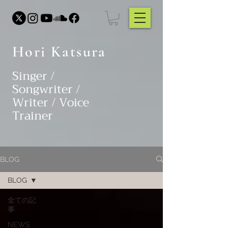
Hori Katsura
Singer /
Songwriter /
Writer / Voice
Trainer
BLOG
BLOG
全ての記
事
NEWS