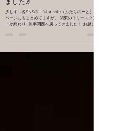
関東ツアー！ありがとうござい
ました♬
少しずつ各SNSの「futarinote（ふたりのーと）」
ページにもまとめてますが、 関東のリリースツア
ーが終わり… 無事関西へ戻ってきました！ お越し
いただいた皆さま、出逢った方々、本当にありが
とうございました。 そして光曜さんありがとう
ー！...