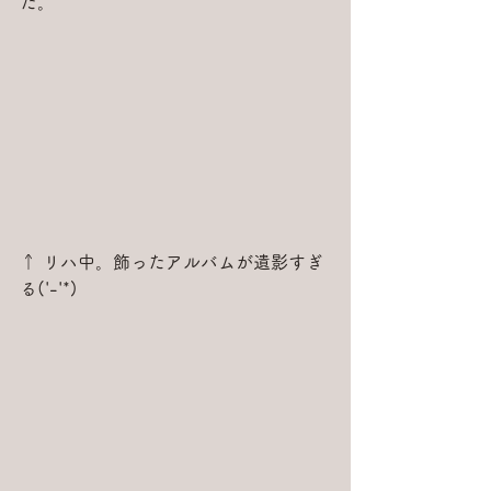
た。
↑ リハ中。飾ったアルバムが遺影すぎ
る('-'*)