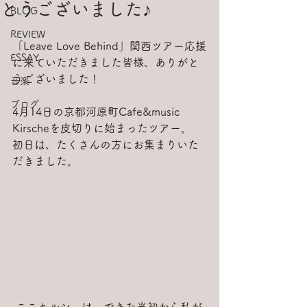
とうございました♪
BLOG
REVIEW
「Leave Love Behind」関西ツアー応援
ESSAY
に来ていただきました皆様、ありがと
うございました！
音楽
ブログ
4月14日の京都河原町Cafe&music 
Kirscheを皮切りに始まったツアー。
初日は、たくさんの方にお集まりいた
だきました。
 ここキルシェは、できた当初から私が