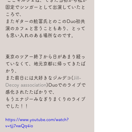
固定でシンガーとして出演していたと
ころで、
またギターの舩冨氏とのこのDuo初共
演のカフェと言うこともあり、とって
も思い入れのある場所なのです。
東京のツアー終了から日があまり経っ
ていなくて、地元京都に帰ってきたば
かり、
また前日には大好きなジルデコ(
Jill-
Decoy aassociation
)Duoでのライブで
感化されたたばかりで、
もうエナジーみなぎりまくりのライブ
でした！！
https://www.youtube.com/watch?
v=tjj7xwQq4io