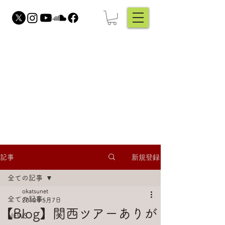
Hori Katsura
Singer /
Songwriter /
Writer / Voice
Trainer
新規登録
記事
全ての記事
okatsunet
全ての記事
2018年5月7日
【Blog】関西ツアーありが
NEWS