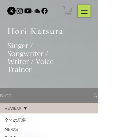
Hori Katsura
Singer /
Songwriter /
Writer / Voice
Trainer
BLOG
REVIEW
全ての記事
NEWS