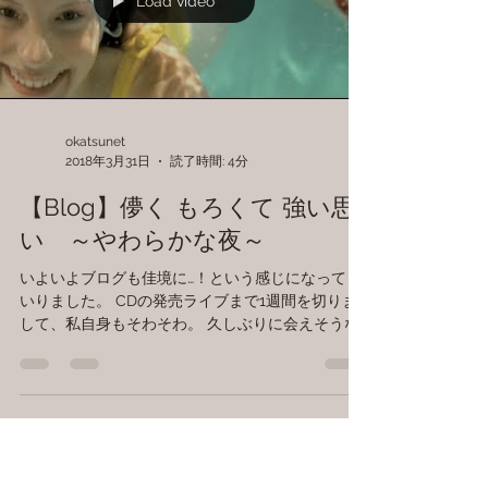
店 あの公園の大きな木 咲いていた花も、桜も、蒼
も、赤も、黄も。 ある日 そこになく 気がつけばど
こかへいってしまう 私のおばあちゃん、おじいち
ゃんみたいに 突然...
Load video
okatsunet
2018年3月31日
読了時間: 4分
【Blog】儚く もろくて 強い思
い ～やわらかな夜～