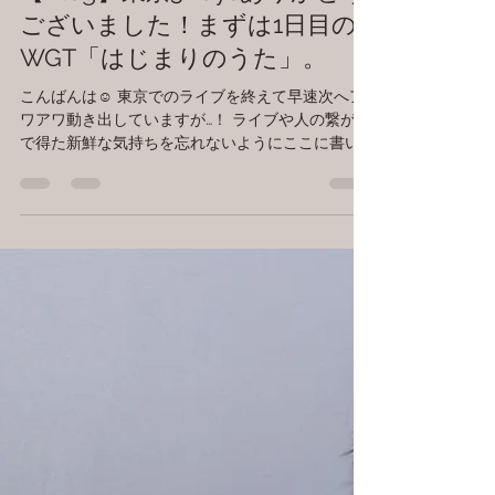
okatsunet
2019年4月17日
読了時間: 3分
【Blog】東京3Daysありがとう
ございました！まずは1日目の
WGT「はじまりのうた」。
こんばんは☺ 東京でのライブを終えて早速次へア
ワアワ動き出していますが…！ ライブや人の繋がり
で得た新鮮な気持ちを忘れないようにここに書い
ておこうと思います。 まずは4/12(金)、この日は
去年まだ私たちfutarinoteがDUOとして活動してい
た頃に対バンさせていた...