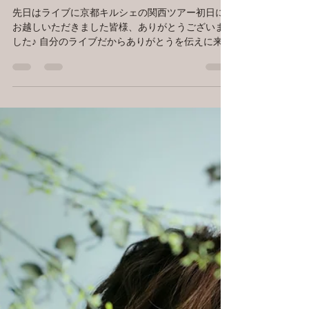
okatsunet
2018年4月17日
読了時間: 4分
【Blog】大切にするべきモノは
～If I Ain't Got You
先日はライブに京都キルシェの関西ツアー初日に
お越しいただきました皆様、ありがとうございま
した♪ 自分のライブだからありがとうを伝えに来た
のに、またたくさんありがとうをいただいてしま
いました。 アルバムの感想を聞かせてくれた
り、...