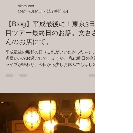
okatsunet
2019年4月29日
読了時間: 4分
【Blog】平成最後に！東京3日
目ツアー最終日のお話。文吾さ
んのお店にて。
平成最後の昭和の日（これがいいたかった←）、
皆様いかがお過ごしでしょうか。 私は昨日の企画
ライブが終わり、今日から少しお休みでしばしGW
を満喫する予定です。 明日から生まれ故郷の徳島
県へ行ってきます（いいだろ～←） さてさて、す
っかりご無沙汰してしまったブログを書こうとよ
う...