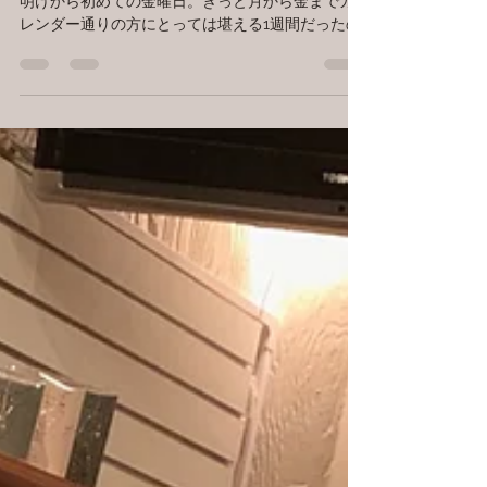
こんばんは☺ 今日は早めの時間帯から更新…。 GW
明けから初めての金曜日。きっと月から金までカ
レンダー通りの方にとっては堪える1週間だったの
ではないでしょうか…？？ 元リーマンなので分かり
みがすごいんです…。 なんせ無理しないように。こ
の週末は自分自身を労って、誉めてあげて...